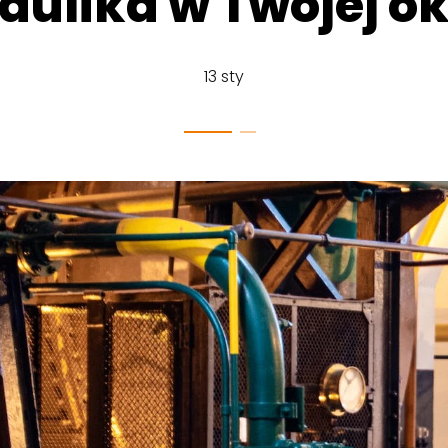
aulika w Twojej ok
13 sty