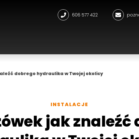
606 577 422
pozn
naleźć dobrego hydraulika w Twojej okolicy
INSTALACJE