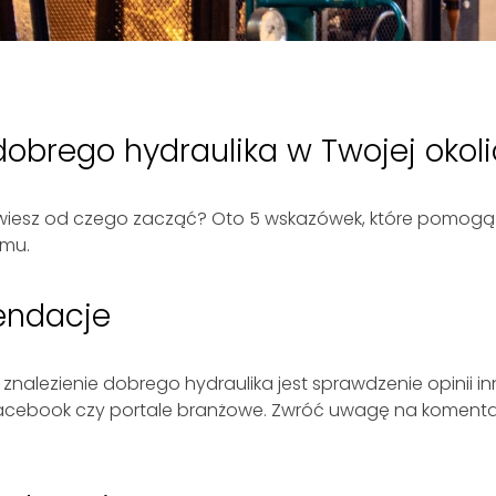
dobrego hydraulika w Twojej okol
e wiesz od czego zacząć? Oto 5 wskazówek, które pomogą 
omu.
mendacje
alezienie dobrego hydraulika jest sprawdzenie opinii in
 Facebook czy portale branżowe. Zwróć uwagę na komentar