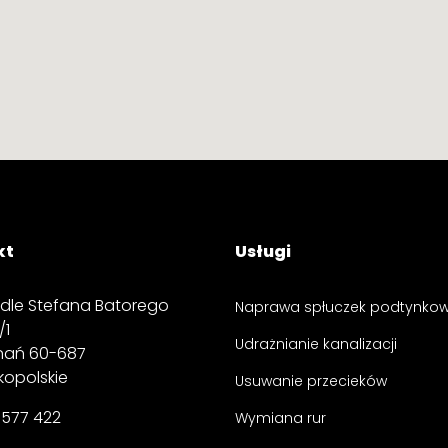
kt
Usługi
edle Stefana Batorego
Naprawa spłuczek podtynko
/1
Udrażnianie kanalizacji
nań
60-687
kopolskie
Usuwanie przecieków
 577 422
Wymiana rur