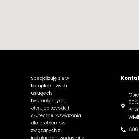
Konta
Specjalizuję się w
kompleksowych
usługach
Osi
hydraulicznych,
80G
oferując szybkie i
Poz
skuteczne rozwiązania
Wiel
dla problemów
606
związanych z
instalacjami wodnymi, z