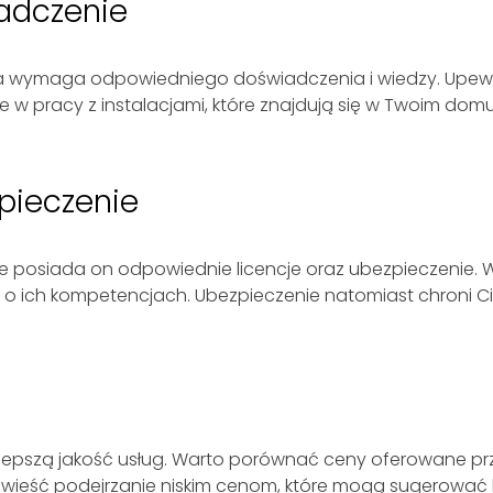
iadczenie
ra wymaga odpowiedniego doświadczenia i wiedzy. Upewnij
 w pracy z instalacjami, które znajdują się w Twoim domu
zpieczenie
 że posiada on odpowiednie licencje oraz ubezpieczenie.
y o ich kompetencjach. Ubezpieczenie natomiast chroni C
lepszą jakość usług. Warto porównać ceny oferowane prze
 zwieść podejrzanie niskim cenom, które mogą sugerować 